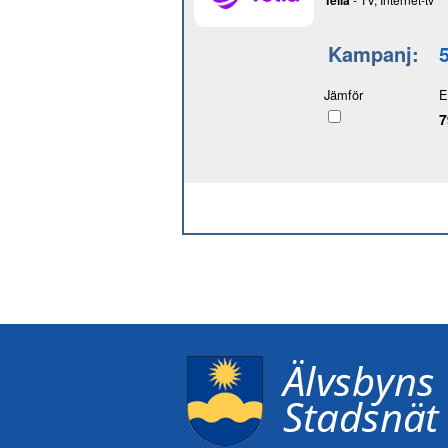
Telia
Kampanj:
Jämför
E
7