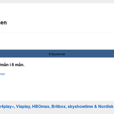
den
Erbjudande
/mån i 6 mån.
mer
Tv4play+, Viaplay, HBOmax, Britbox, skyshowtime & Nordisk