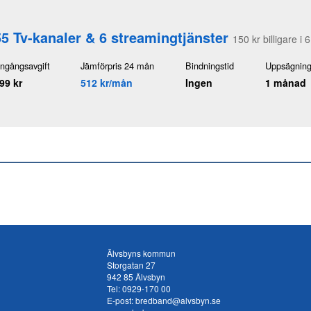
55 Tv-kanaler & 6 streamingtjänster
150 kr billigare i
ngångsavgift
Jämförpris 24 mån
Bindningstid
Uppsägning
99 kr
512 kr/mån
Ingen
1 månad
Älvsbyns kommun
Storgatan 27
942 85 Älvsbyn
Tel:
0929-170 00
E-post:
bredband@alvsbyn.se