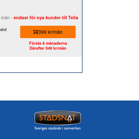
 6 mån -
endast för nya kunder till Telia
stid
399 kr/mån
Första 6 månaderna
Därefter 549 kr/mån