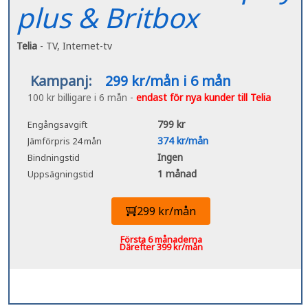
plus & Britbox
Telia
- TV, Internet-tv
Kampanj:
299 kr/mån i 6 mån
100 kr billigare i 6 mån -
endast för nya kunder till Telia
799 kr
Engångsavgift
374 kr/mån
Jämförpris 24 mån
Ingen
Bindningstid
1 månad
Uppsägningstid
299 kr/mån
Första 6 månaderna
Därefter 399 kr/mån