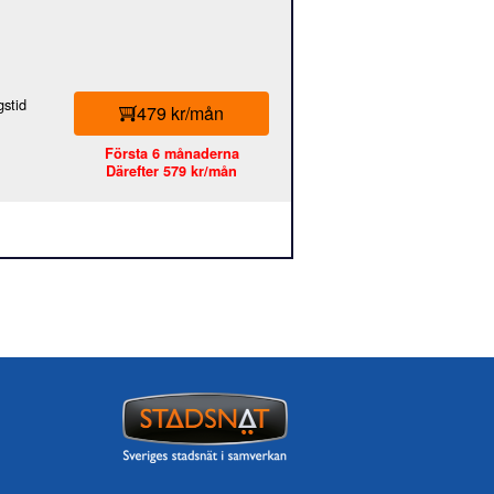
stid
479 kr/mån
Första 6 månaderna
Därefter 579 kr/mån