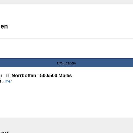
den
Erbjudande
- IT-Norrbotten - 500/500 Mbit/s
 ...
mer
 fiber