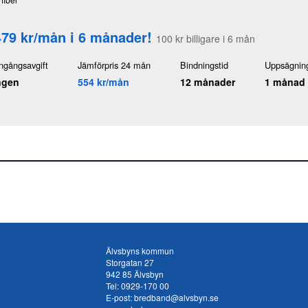
479 kr/mån i 6 månader!
100 kr billigare i 6 mån
ngångsavgift
Jämförpris 24 mån
Bindningstid
Uppsägning
ngen
554 kr/mån
12 månader
1 månad
Älvsbyns kommun
Storgatan 27
942 85 Älvsbyn
Tel:
0929-170 00
E-post:
bredband@alvsbyn.se