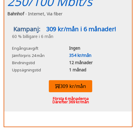
250/100 Mbit/s
Bahnhof
- Internet, Via fiber
Kampanj:
309 kr/mån i 6 månader!
60 % billigare i 6 mån
Ingen
Engångsavgift
354 kr/mån
Jämförpris 24 mån
12 månader
Bindningstid
1 månad
Uppsägningstid
309 kr/mån
Första 6 månaderna
Därefter 369 kr/mån