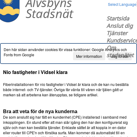
Select Language
Startsida
Anslut dig
Tjänster
Kundservic
Om
Den här sidan använder cookies för vissa funktioner: Google Analytics och
stadsnätet
Fonts from Google
Mer information
Jag förstår
Nio fastigheter i Vidsel klara
Fiberinstallationen för nio fastigheter i Vidsel är klara och de kan nu beställa
både internet- och TV-tjänster. Övriga får vänta till våren när tjälen gått ur
marken så att arbetena kan återupptas, se tidigare artikel.
Bra att veta för de nya kunderna
De som anslutit sig har fått en kundenhet (CPE) installerad i samband med
inkopplingen. En stund efter att man slår igång den har den konfigurerat sig
själv och man kan beställa tjänster. Enklaste sättet är att koppla in en dator
eller router till CPE'n och försöka surfa. Man kommer då automatiskt till en