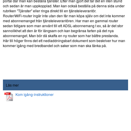
portal där man kan beställa tjänster. Efter man gjort det tar det en liten stund
och sedan är man uppkopplad. Man kan också beställa på denna sida under
rubriken "Tjänster" eller ringa direkt till en tjänsteleverantör.
Router/WiFi-router ingår inte utan den får man köpa själv om det inte kommer
med abonnemanget från tjänsteleverantören. Har man en gammal router
sedan tidigare som man använt till ett ADSL-abonnemang t ex, så är det stor
sannolikhet att den är för långsam och kan begränsa farten på det nya
abonnemanget. Man bör då skaffa en ny router som har bättre prestanda.
Här till höger finns det ett nedladdningsbart dokument som beskriver hur man
kommer igång med bredbandet och saker som man ska tänka på.
Läs mer
Kom igång-instruktioner